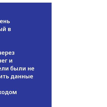
день
ый в
через
ег и
ели были не
сить данные
ыходом