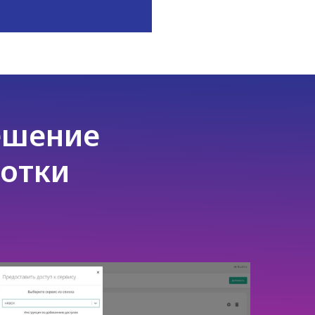
ешение
ботки