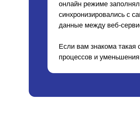
онлайн режиме заполнял
синхронизировались с сай
данные между веб-серви
Быстрое решение
вашей интеграционной
Если вам знакома такая 
задачи без разработки
процессов и уменьшения 
Забронировать демо