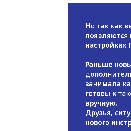
Но так как 
появляются 
настройках 
Раньше новы
дополнитель
занимала ка
готовы к та
вручную.
Друзья, сит
нового инст