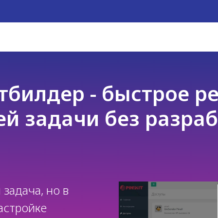
тбилдер - быстрое р
й задачи без разра
 задача, но в
астройке