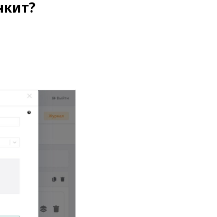
нкит?