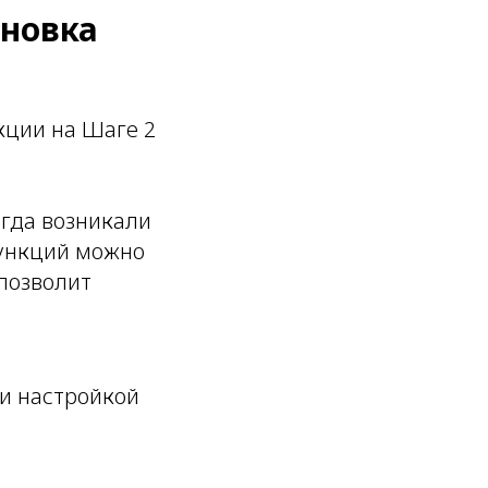
ановка
кции на Шаге 2
огда возникали
функций можно
 позволит
и настройкой