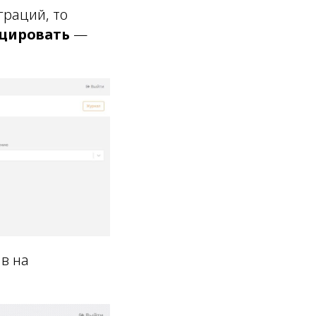
граций, то
цировать
—
в на