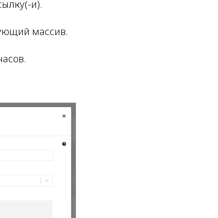
ылку(-и).
вующий массив.
часов.