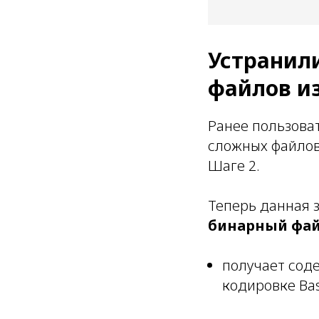
Устранил
файлов и
Ранее пользова
сложных файлов 
Шаге 2.
Теперь данная 
бинарный фа
получает сод
кодировке Ba