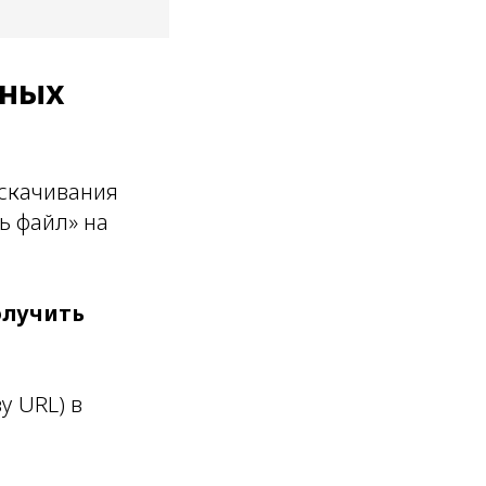
жных
 скачивания
ь файл» на
лучить
у URL) в