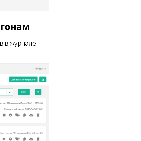
огонам
в в журнале