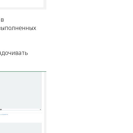
 в
 выполненных
ядочивать