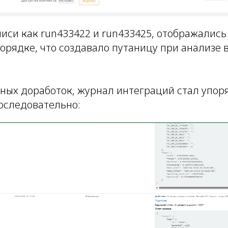
писи как run433422 и run433425, отображались
орядке, что создавало путаницу при анализе
ных доработок, журнал интеграций стал упор
последовательно: